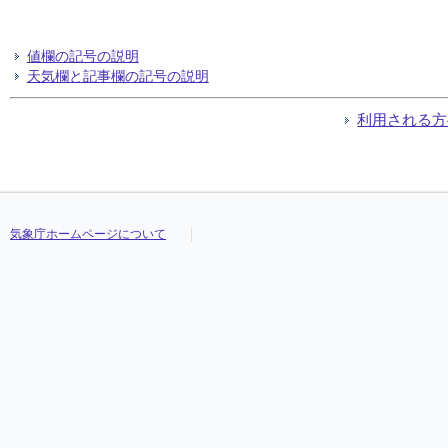
値欄の記号の説明
天気欄と記事欄の記号の説明
利用される方
気象庁ホームページについて