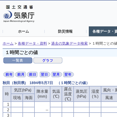
ホーム
防災情報
各種データ・
ホーム
>
各種データ・資料
>
過去の気象データ検索
>
１時間ごとの
１時間ごとの値
秋田（秋田県) 1894年5月7日 （１時間ごとの値）
露点
気圧(hPa)
風向・風
降水量
気温
蒸気圧
湿度
時
温度
(mm)
(℃)
(hPa)
(％)
現地
海面
風速
(℃)
1
2
--
3