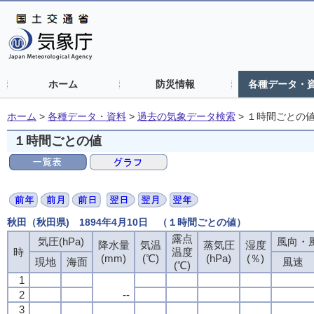
ホーム
防災情報
各種データ・
ホーム
>
各種データ・資料
>
過去の気象データ検索
>
１時間ごとの
１時間ごとの値
秋田（秋田県) 1894年4月10日 （１時間ごとの値）
露点
気圧(hPa)
風向・風
降水量
気温
蒸気圧
湿度
時
温度
(mm)
(℃)
(hPa)
(％)
現地
海面
風速
(℃)
1
2
--
3