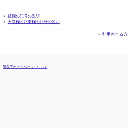
値欄の記号の説明
天気欄と記事欄の記号の説明
利用される方
気象庁ホームページについて