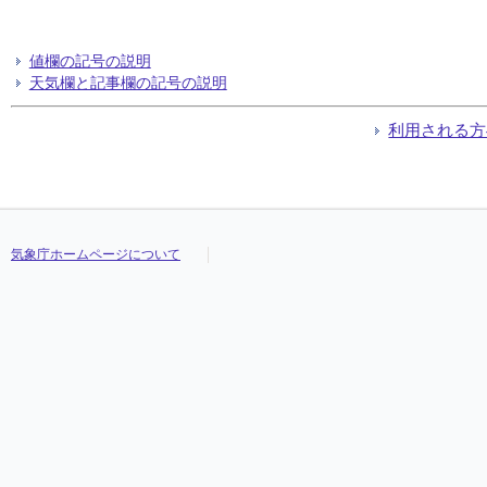
値欄の記号の説明
天気欄と記事欄の記号の説明
利用される方
気象庁ホームページについて