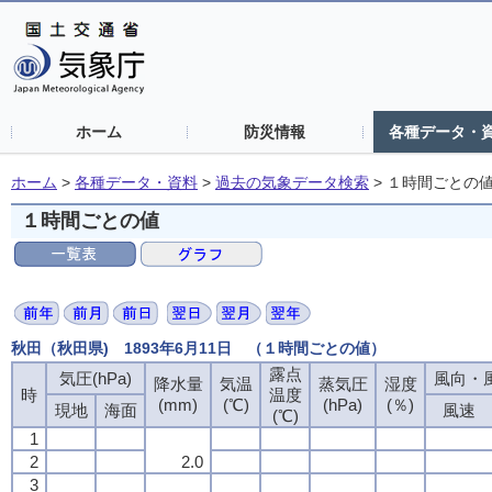
ホーム
防災情報
各種データ・
ホーム
>
各種データ・資料
>
過去の気象データ検索
>
１時間ごとの
１時間ごとの値
秋田（秋田県) 1893年6月11日 （１時間ごとの値）
露点
気圧(hPa)
風向・風
降水量
気温
蒸気圧
湿度
時
温度
(mm)
(℃)
(hPa)
(％)
現地
海面
風速
(℃)
1
2
2.0
3