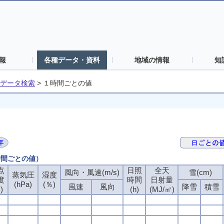
報
各種データ・資料
地域の情報
知
データ検索
>
１時間ごとの値
時間ごとの値）
点
日照
全天
風向・風速(m/s)
雪(cm)
蒸気圧
湿度
度
時間
日射量
(hPa)
(％)
風速
風向
降雪
積雪
)
(h)
(MJ/㎡)