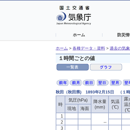
ホーム
防災情
ホーム
>
各種データ・資料
>
過去の気象
１時間ごとの値
秋田（秋田県) 1893年2月15日 （１
露
気圧(hPa)
降水量
気温
時
温
(mm)
(℃)
現地
海面
(℃
1
2
--
3