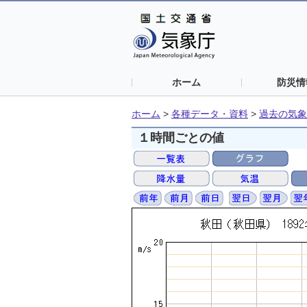
ホーム
防災情
ホーム
>
各種データ・資料
>
過去の気象
１時間ごとの値