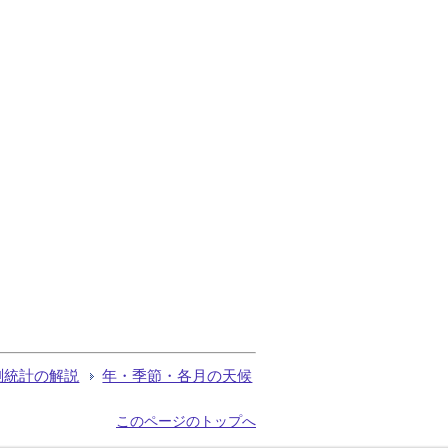
測統計の解説
年・季節・各月の天候
このページのトップへ