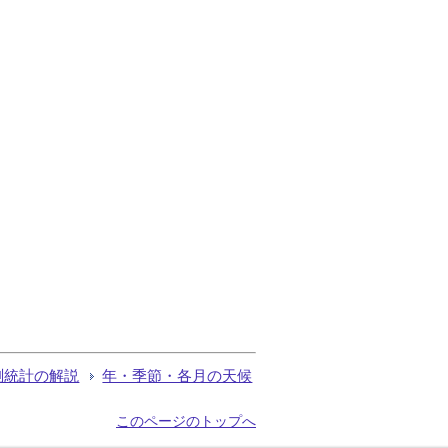
測統計の解説
年・季節・各月の天候
このページのトップへ