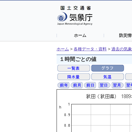
ホーム
防災情
ホーム
>
各種データ・資料
>
過去の気象
１時間ごとの値