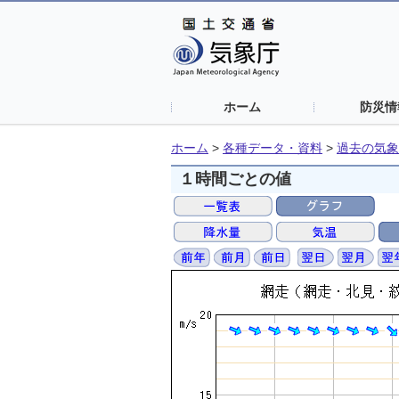
ホーム
防災情
ホーム
>
各種データ・資料
>
過去の気象
１時間ごとの値