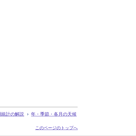
測統計の解説
年・季節・各月の天候
このページのトップへ