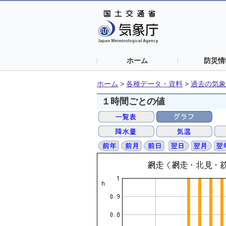
ホーム
防災情
ホーム
>
各種データ・資料
>
過去の気象
１時間ごとの値