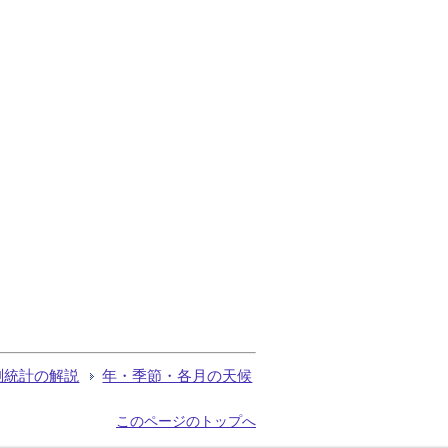
測統計の解説
年・季節・各月の天候
このページのトップへ