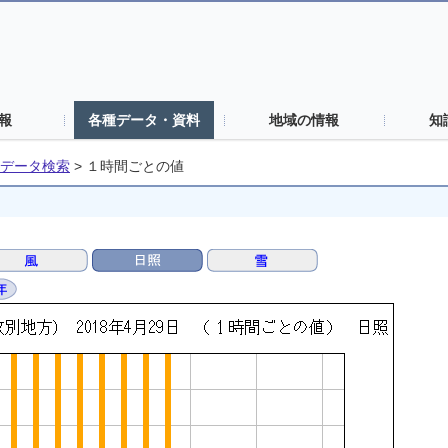
報
各種データ・資料
地域の情報
知
データ検索
>
１時間ごとの値