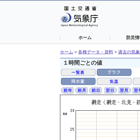
ホーム
防災情
ホーム
>
各種データ・資料
>
過去の気象
１時間ごとの値