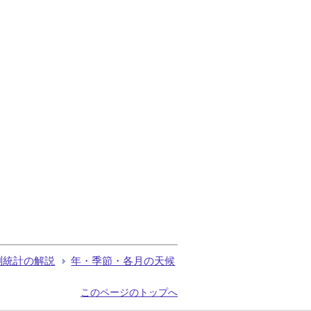
測統計の解説
年・季節・各月の天候
このページのトップへ