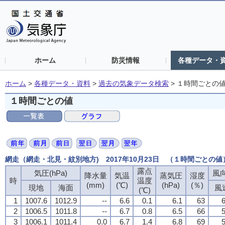
ホーム
防災情報
各種データ・
ホーム
>
各種データ・資料
>
過去の気象データ検索
>
１時間ごとの
１時間ごとの値
網走（網走・北見・紋別地方) 2017年10月23日 （１時間ごとの値
露点
気圧(hPa)
風向
降水量
気温
蒸気圧
湿度
時
温度
(mm)
(℃)
(hPa)
(％)
現地
海面
風
(℃)
1
1007.6
1012.9
--
6.6
0.1
6.1
63
6
2
1006.5
1011.8
--
6.7
0.8
6.5
66
5
3
1006.1
1011.4
0.0
6.7
1.4
6.8
69
5