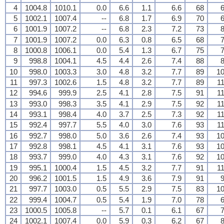
4
1004.8
1010.1
0.0
6.6
1.1
6.6
68
6
5
1002.1
1007.4
--
6.8
1.7
6.9
70
6
6
1001.9
1007.2
--
6.8
2.3
7.2
73
8
7
1001.9
1007.2
0.0
6.3
0.8
6.5
68
7
8
1000.8
1006.1
0.0
5.4
1.3
6.7
75
7
9
998.8
1004.1
4.5
4.4
2.6
7.4
88
8
10
998.0
1003.3
3.0
4.8
3.2
7.7
89
10
11
997.3
1002.6
1.5
4.8
3.2
7.7
89
11
12
994.6
999.9
2.5
4.1
2.8
7.5
91
11
13
993.0
998.3
3.5
4.1
2.9
7.5
92
11
14
993.1
998.4
4.0
3.7
2.5
7.3
92
11
15
992.4
997.7
5.5
4.0
3.0
7.6
93
11
16
992.7
998.0
5.0
3.6
2.6
7.4
93
10
17
992.8
998.1
4.5
4.1
3.1
7.6
93
10
18
993.7
999.0
4.0
4.3
3.1
7.6
92
10
19
995.1
1000.4
1.5
4.5
3.2
7.7
91
11
20
996.2
1001.5
1.5
4.9
3.6
7.9
91
9
21
997.7
1003.0
0.5
5.5
2.9
7.5
83
10
22
999.4
1004.7
0.5
5.4
1.9
7.0
78
6
23
1000.5
1005.8
--
5.7
0.1
6.1
67
7
24
1002.1
1007.4
0.0
5.9
0.3
6.2
67
8