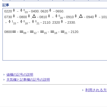
記事
0
0220
－
－0400. 0620
－0650.
03
0
0730
－0800
,
－0810
－
－0910
,
－0940
－101
09
1
0
0
－
－
－
－2110. 2320
－2330.
15
18
21
0800
－
－
－
－
－
－2120.
09
12
15
18
21
値欄の記号の説明
天気欄と記事欄の記号の説明
利用される方