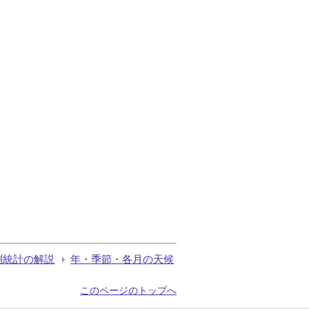
測統計の解説
年・季節・各月の天候
このページのトップへ