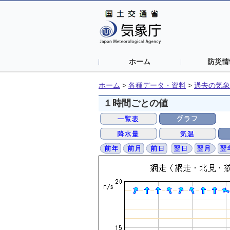
ホーム
防災情
ホーム
>
各種データ・資料
>
過去の気象
１時間ごとの値