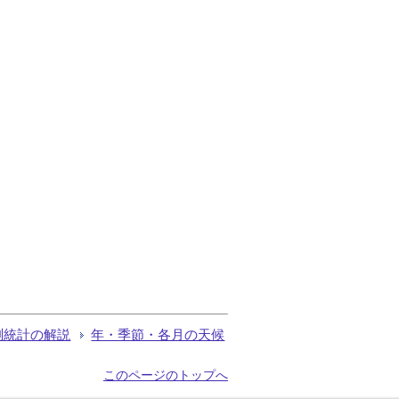
測統計の解説
年・季節・各月の天候
このページのトップへ