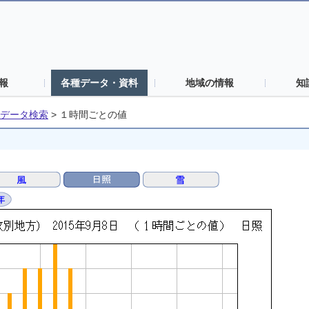
報
各種データ・資料
地域の情報
知
データ検索
>
１時間ごとの値