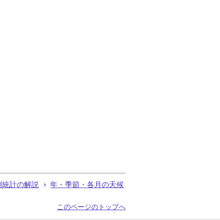
測統計の解説
年・季節・各月の天候
このページのトップへ