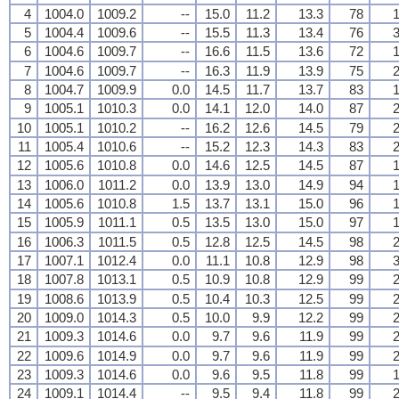
4
1004.0
1009.2
--
15.0
11.2
13.3
78
1
5
1004.4
1009.6
--
15.5
11.3
13.4
76
3
6
1004.6
1009.7
--
16.6
11.5
13.6
72
1
7
1004.6
1009.7
--
16.3
11.9
13.9
75
2
8
1004.7
1009.9
0.0
14.5
11.7
13.7
83
1
9
1005.1
1010.3
0.0
14.1
12.0
14.0
87
2
10
1005.1
1010.2
--
16.2
12.6
14.5
79
2
11
1005.4
1010.6
--
15.2
12.3
14.3
83
2
12
1005.6
1010.8
0.0
14.6
12.5
14.5
87
1
13
1006.0
1011.2
0.0
13.9
13.0
14.9
94
1
14
1005.6
1010.8
1.5
13.7
13.1
15.0
96
1
15
1005.9
1011.1
0.5
13.5
13.0
15.0
97
1
16
1006.3
1011.5
0.5
12.8
12.5
14.5
98
2
17
1007.1
1012.4
0.0
11.1
10.8
12.9
98
3
18
1007.8
1013.1
0.5
10.9
10.8
12.9
99
2
19
1008.6
1013.9
0.5
10.4
10.3
12.5
99
2
20
1009.0
1014.3
0.5
10.0
9.9
12.2
99
2
21
1009.3
1014.6
0.0
9.7
9.6
11.9
99
2
22
1009.6
1014.9
0.0
9.7
9.6
11.9
99
2
23
1009.3
1014.6
0.0
9.6
9.5
11.8
99
1
24
1009.1
1014.4
--
9.5
9.4
11.8
99
2