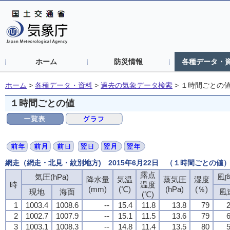
ホーム
防災情報
各種データ・
ホーム
>
各種データ・資料
>
過去の気象データ検索
>
１時間ごとの
１時間ごとの値
網走（網走・北見・紋別地方) 2015年6月22日 （１時間ごとの値
露点
気圧(hPa)
風向
降水量
気温
蒸気圧
湿度
時
温度
(mm)
(℃)
(hPa)
(％)
現地
海面
風
(℃)
1
1003.4
1008.6
--
15.4
11.8
13.8
79
2
2
1002.7
1007.9
--
15.1
11.5
13.6
79
6
3
1003.1
1008.3
--
14.8
11.4
13.5
80
5