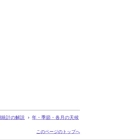
測統計の解説
年・季節・各月の天候
このページのトップへ