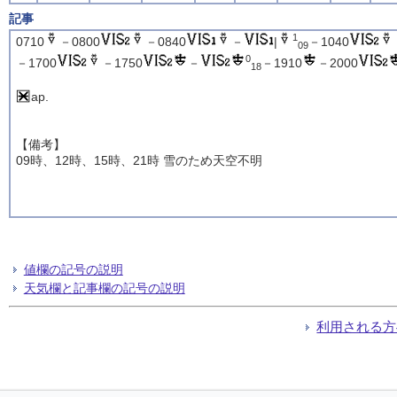
記事
1
0710
－0800
－0840
－
|
－1040
09
0
－1700
－1750
－
－1910
－2000
18
ap.
【備考】
09時、12時、15時、21時 雪のため天空不明
値欄の記号の説明
天気欄と記事欄の記号の説明
利用される方