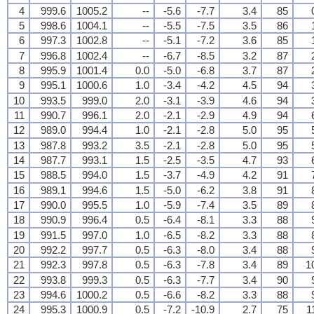
4
999.6
1005.2
--
-5.6
-7.7
3.4
85
5
998.6
1004.1
--
-5.5
-7.5
3.5
86
6
997.3
1002.8
--
-5.1
-7.2
3.6
85
7
996.8
1002.4
--
-6.7
-8.5
3.2
87
8
995.9
1001.4
0.0
-5.0
-6.8
3.7
87
9
995.1
1000.6
1.0
-3.4
-4.2
4.5
94
10
993.5
999.0
2.0
-3.1
-3.9
4.6
94
11
990.7
996.1
2.0
-2.1
-2.9
4.9
94
12
989.0
994.4
1.0
-2.1
-2.8
5.0
95
13
987.8
993.2
3.5
-2.1
-2.8
5.0
95
14
987.7
993.1
1.5
-2.5
-3.5
4.7
93
15
988.5
994.0
1.5
-3.7
-4.9
4.2
91
16
989.1
994.6
1.5
-5.0
-6.2
3.8
91
17
990.0
995.5
1.0
-5.9
-7.4
3.5
89
18
990.9
996.4
0.5
-6.4
-8.1
3.3
88
19
991.5
997.0
1.0
-6.5
-8.2
3.3
88
20
992.2
997.7
0.5
-6.3
-8.0
3.4
88
21
992.3
997.8
0.5
-6.3
-7.8
3.4
89
1
22
993.8
999.3
0.5
-6.3
-7.7
3.4
90
23
994.6
1000.2
0.5
-6.6
-8.2
3.3
88
24
995.3
1000.9
0.5
-7.2
-10.9
2.7
75
1