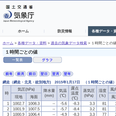
ホーム
防災情報
各種データ・
ホーム
>
各種データ・資料
>
過去の気象データ検索
>
１時間ごとの
１時間ごとの値
網走（網走・北見・紋別地方) 2015年1月17日 （１時間ごとの値
露点
気圧(hPa)
風向
降水量
気温
蒸気圧
湿度
時
温度
(mm)
(℃)
(hPa)
(％)
現地
海面
風
(℃)
1
1002.7
1008.3
--
-5.6
-8.3
3.3
81
2
1001.9
1007.5
--
-5.7
-8.4
3.2
81
3
1000.9
1006.4
--
-4.9
-8.3
3.3
77