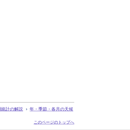
測統計の解説
年・季節・各月の天候
このページのトップへ