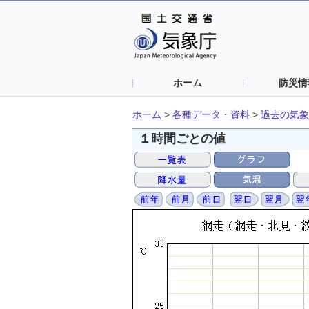
ホーム
防災情
ホーム
>
各種データ・資料
>
過去の気象
１時間ごとの値