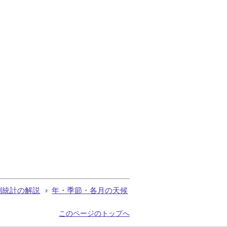
測統計の解説
年・季節・各月の天候
このページのトップへ