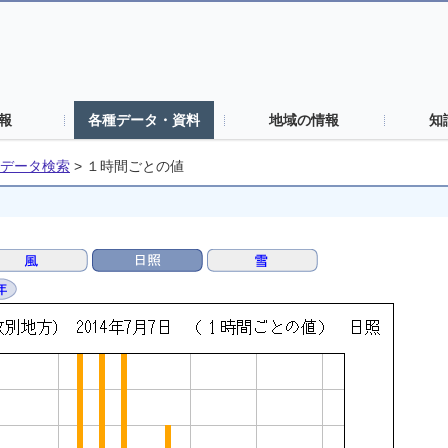
報
各種データ・資料
地域の情報
知
データ検索
>
１時間ごとの値