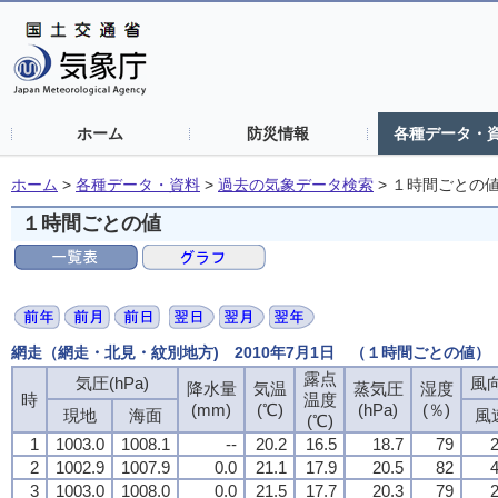
ホーム
防災情報
各種データ・
ホーム
>
各種データ・資料
>
過去の気象データ検索
>
１時間ごとの
１時間ごとの値
網走（網走・北見・紋別地方) 2010年7月1日 （１時間ごとの値）
露点
気圧(hPa)
風向
降水量
気温
蒸気圧
湿度
時
温度
(mm)
(℃)
(hPa)
(％)
現地
海面
風
(℃)
1
1003.0
1008.1
--
20.2
16.5
18.7
79
2
2
1002.9
1007.9
0.0
21.1
17.9
20.5
82
4
3
1003.0
1008.0
0.0
21.5
17.7
20.3
79
2