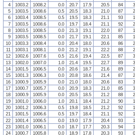
4
1003.2
1008.2
0.0
20.7
17.9
20.5
84
3
5
1003.5
1008.6
0.5
20.5
18.3
21.0
87
2
6
1003.4
1008.5
0.5
19.5
18.3
21.1
93
1
7
1003.5
1008.6
0.0
19.7
18.4
21.1
92
2
8
1003.5
1008.5
0.0
21.3
19.1
22.0
87
1
9
1003.5
1008.5
0.0
21.7
19.1
22.1
85
1
10
1003.3
1008.4
0.0
20.4
18.0
20.6
86
2
11
1003.1
1008.1
0.0
21.2
19.1
22.2
88
2
12
1002.6
1007.6
0.5
21.6
19.4
22.5
87
3
13
1002.0
1007.0
1.0
21.4
19.5
22.7
89
3
14
1001.5
1006.5
0.0
20.6
18.7
21.6
89
2
15
1001.3
1006.3
0.0
20.8
18.6
21.4
87
2
16
1000.9
1005.9
0.0
21.0
18.0
20.6
83
3
17
1000.7
1005.7
0.0
20.9
18.3
21.0
85
3
18
1000.9
1005.9
0.0
20.5
18.5
21.2
88
2
19
1001.0
1006.0
1.0
20.1
18.4
21.2
90
1
20
1001.2
1006.3
0.5
19.8
18.5
21.2
92
1
21
1001.5
1006.6
0.5
19.7
18.4
21.1
92
1
22
1001.4
1006.5
0.0
19.0
17.9
20.4
93
1
23
1001.0
1006.1
0.0
18.7
17.7
20.3
94
1
24
1000.7
1005.8
0.0
18.9
17.8
20.3
93
0