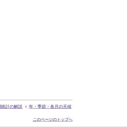
測統計の解説
年・季節・各月の天候
このページのトップへ