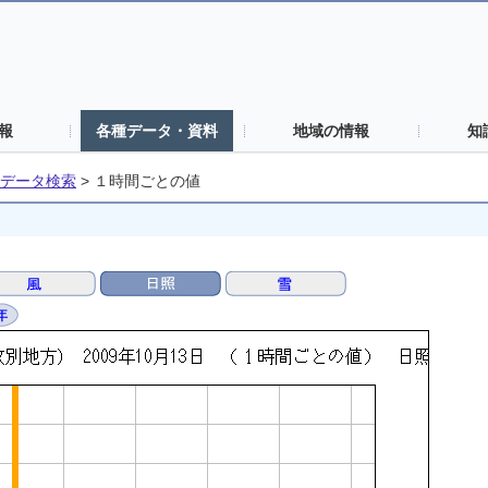
報
各種データ・資料
地域の情報
知
データ検索
>
１時間ごとの値