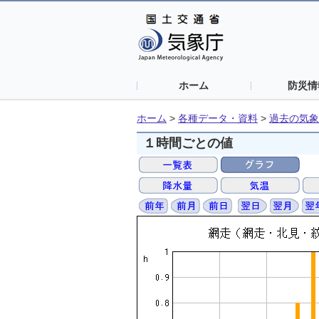
ホーム
防災情
ホーム
>
各種データ・資料
>
過去の気象
１時間ごとの値