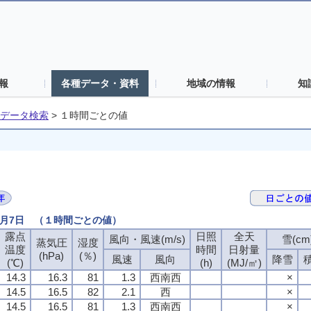
報
各種データ・資料
地域の情報
知
データ検索
>
１時間ごとの値
7月7日 （１時間ごとの値）
露点
日照
全天
風向・風速(m/s)
雪(cm
蒸気圧
湿度
温度
時間
日射量
(hPa)
(％)
風速
風向
降雪
(℃)
(h)
(MJ/㎡)
14.3
16.3
81
1.3
西南西
×
14.5
16.5
82
2.1
西
×
14.5
16.5
81
1.3
西南西
×