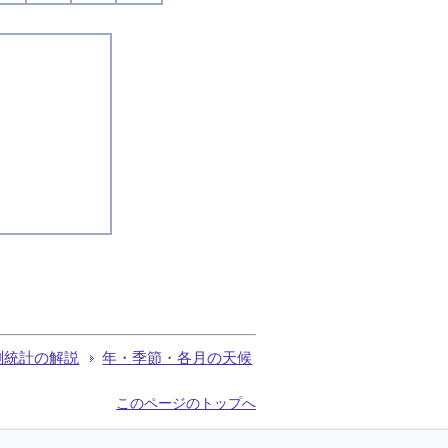
測統計の解説
年・季節・各月の天候
このページのトップへ