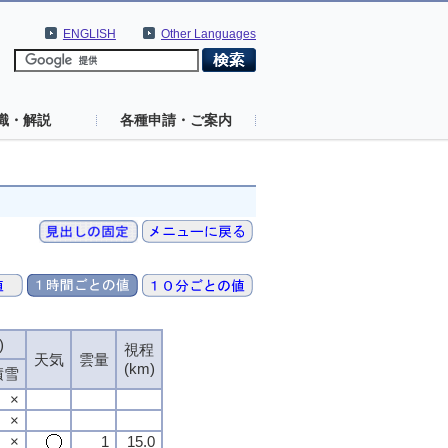
ENGLISH
Other Languages
識・解説
各種申請・ご案内
)
視程
天気
雲量
(km)
積雪
×
×
×
1
15.0