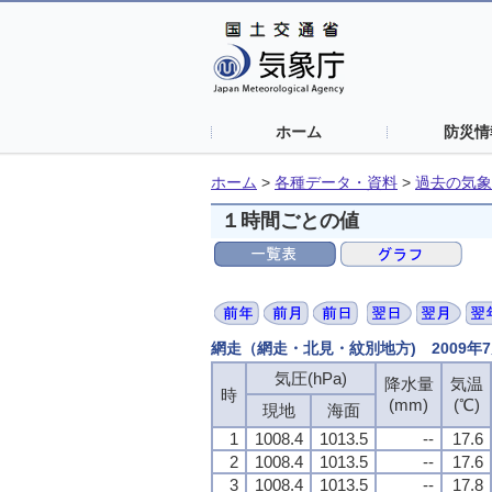
ホーム
防災情
ホーム
>
各種データ・資料
>
過去の気象
１時間ごとの値
網走（網走・北見・紋別地方) 2009年
気圧(hPa)
降水量
気温
時
(mm)
(℃)
現地
海面
1
1008.4
1013.5
--
17.6
2
1008.4
1013.5
--
17.6
3
1008.4
1013.5
--
17.8