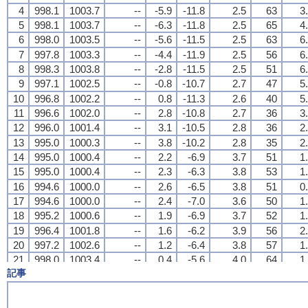
4
4
4
4
998.1
998.1
998.1
998.1
1003.7
1003.7
1003.7
1003.7
--
--
--
--
-5.9
-5.9
-5.9
-5.9
-11.8
-11.8
-11.8
-11.8
2.5
2.5
2.5
2.5
63
63
63
63
3
3
3
3
5
5
5
5
998.1
998.1
998.1
998.1
1003.7
1003.7
1003.7
1003.7
--
--
--
--
-6.3
-6.3
-6.3
-6.3
-11.8
-11.8
-11.8
-11.8
2.5
2.5
2.5
2.5
65
65
65
65
4
4
4
4
6
6
6
6
998.0
998.0
998.0
998.0
1003.5
1003.5
1003.5
1003.5
--
--
--
--
-5.6
-5.6
-5.6
-5.6
-11.5
-11.5
-11.5
-11.5
2.5
2.5
2.5
2.5
63
63
63
63
6
6
6
6
7
7
7
7
997.8
997.8
997.8
997.8
1003.3
1003.3
1003.3
1003.3
--
--
--
--
-4.4
-4.4
-4.4
-4.4
-11.9
-11.9
-11.9
-11.9
2.5
2.5
2.5
2.5
56
56
56
56
6
6
6
6
8
8
8
8
998.3
998.3
998.3
998.3
1003.8
1003.8
1003.8
1003.8
--
--
--
--
-2.8
-2.8
-2.8
-2.8
-11.5
-11.5
-11.5
-11.5
2.5
2.5
2.5
2.5
51
51
51
51
6
6
6
6
9
9
9
9
997.1
997.1
997.1
997.1
1002.5
1002.5
1002.5
1002.5
--
--
--
--
-0.8
-0.8
-0.8
-0.8
-10.7
-10.7
-10.7
-10.7
2.7
2.7
2.7
2.7
47
47
47
47
5
5
5
5
10
10
10
10
996.8
996.8
996.8
996.8
1002.2
1002.2
1002.2
1002.2
--
--
--
--
0.8
0.8
0.8
0.8
-11.3
-11.3
-11.3
-11.3
2.6
2.6
2.6
2.6
40
40
40
40
5
5
5
5
11
11
11
11
996.6
996.6
996.6
996.6
1002.0
1002.0
1002.0
1002.0
--
--
--
--
2.8
2.8
2.8
2.8
-10.8
-10.8
-10.8
-10.8
2.7
2.7
2.7
2.7
36
36
36
36
3
3
3
3
12
12
12
12
996.0
996.0
996.0
996.0
1001.4
1001.4
1001.4
1001.4
--
--
--
--
3.1
3.1
3.1
3.1
-10.5
-10.5
-10.5
-10.5
2.8
2.8
2.8
2.8
36
36
36
36
2
2
2
2
13
13
13
13
995.0
995.0
995.0
995.0
1000.3
1000.3
1000.3
1000.3
--
--
--
--
3.8
3.8
3.8
3.8
-10.2
-10.2
-10.2
-10.2
2.8
2.8
2.8
2.8
35
35
35
35
2
2
2
2
14
14
14
14
995.0
995.0
995.0
995.0
1000.4
1000.4
1000.4
1000.4
--
--
--
--
2.2
2.2
2.2
2.2
-6.9
-6.9
-6.9
-6.9
3.7
3.7
3.7
3.7
51
51
51
51
1
1
1
1
15
15
15
15
995.0
995.0
995.0
995.0
1000.4
1000.4
1000.4
1000.4
--
--
--
--
2.3
2.3
2.3
2.3
-6.3
-6.3
-6.3
-6.3
3.8
3.8
3.8
3.8
53
53
53
53
1
1
1
1
16
16
16
16
994.6
994.6
994.6
994.6
1000.0
1000.0
1000.0
1000.0
--
--
--
--
2.6
2.6
2.6
2.6
-6.5
-6.5
-6.5
-6.5
3.8
3.8
3.8
3.8
51
51
51
51
0
0
0
0
17
17
17
17
994.6
994.6
994.6
994.6
1000.0
1000.0
1000.0
1000.0
--
--
--
--
2.4
2.4
2.4
2.4
-7.0
-7.0
-7.0
-7.0
3.6
3.6
3.6
3.6
50
50
50
50
1
1
1
1
18
18
18
18
995.2
995.2
995.2
995.2
1000.6
1000.6
1000.6
1000.6
--
--
--
--
1.9
1.9
1.9
1.9
-6.9
-6.9
-6.9
-6.9
3.7
3.7
3.7
3.7
52
52
52
52
1
1
1
1
19
19
19
19
996.4
996.4
996.4
996.4
1001.8
1001.8
1001.8
1001.8
--
--
--
--
1.6
1.6
1.6
1.6
-6.2
-6.2
-6.2
-6.2
3.9
3.9
3.9
3.9
56
56
56
56
2
2
2
2
20
20
20
20
997.2
997.2
997.2
997.2
1002.6
1002.6
1002.6
1002.6
--
--
--
--
1.2
1.2
1.2
1.2
-6.4
-6.4
-6.4
-6.4
3.8
3.8
3.8
3.8
57
57
57
57
1
1
1
1
21
21
21
21
998.0
998.0
998.0
998.0
1003.4
1003.4
1003.4
1003.4
--
--
--
--
0.4
0.4
0.4
0.4
-5.6
-5.6
-5.6
-5.6
4.0
4.0
4.0
4.0
64
64
64
64
1
1
1
1
記事
22
22
22
22
998.5
998.5
998.5
998.5
1003.9
1003.9
1003.9
1003.9
--
--
--
--
0.3
0.3
0.3
0.3
-5.9
-5.9
-5.9
-5.9
3.9
3.9
3.9
3.9
63
63
63
63
2
2
2
2
23
23
23
23
999.0
999.0
999.0
999.0
1004.4
1004.4
1004.4
1004.4
--
--
--
--
-0.1
-0.1
-0.1
-0.1
-6.1
-6.1
-6.1
-6.1
3.9
3.9
3.9
3.9
64
64
64
64
2
2
2
2
24
24
24
24
999.6
999.6
999.6
999.6
1005.0
1005.0
1005.0
1005.0
--
--
--
--
0.9
0.9
0.9
0.9
-6.0
-6.0
-6.0
-6.0
3.9
3.9
3.9
3.9
60
60
60
60
1
1
1
1