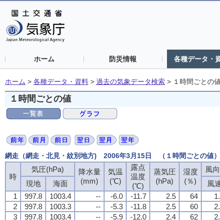
ホーム
防災情報
各種データ・
ホーム
>
各種データ・資料
>
過去の気象データ検索
>
１時間ごとの
１時間ごとの値
網走（網走・北見・紋別地方) 2006年3月15日 （１時間ごとの値
露点
露点
露点
露点
気圧(hPa)
気圧(hPa)
気圧(hPa)
気圧(hPa)
風向
風向
風向
風向
降水量
降水量
降水量
降水量
気温
気温
気温
気温
蒸気圧
蒸気圧
蒸気圧
蒸気圧
湿度
湿度
湿度
湿度
時
時
時
時
温度
温度
温度
温度
(mm)
(mm)
(mm)
(mm)
(℃)
(℃)
(℃)
(℃)
(hPa)
(hPa)
(hPa)
(hPa)
(％)
(％)
(％)
(％)
現地
現地
現地
現地
海面
海面
海面
海面
風
風
風
風
(℃)
(℃)
(℃)
(℃)
1
1
1
1
997.8
997.8
997.8
997.8
1003.4
1003.4
1003.4
1003.4
--
--
--
--
-6.0
-6.0
-6.0
-6.0
-11.7
-11.7
-11.7
-11.7
2.5
2.5
2.5
2.5
64
64
64
64
1
1
1
1
2
2
2
2
997.8
997.8
997.8
997.8
1003.3
1003.3
1003.3
1003.3
--
--
--
--
-5.3
-5.3
-5.3
-5.3
-11.8
-11.8
-11.8
-11.8
2.5
2.5
2.5
2.5
60
60
60
60
2
2
2
2
3
3
3
3
997.8
997.8
997.8
997.8
1003.4
1003.4
1003.4
1003.4
--
--
--
--
-5.9
-5.9
-5.9
-5.9
-12.0
-12.0
-12.0
-12.0
2.4
2.4
2.4
2.4
62
62
62
62
2
2
2
2