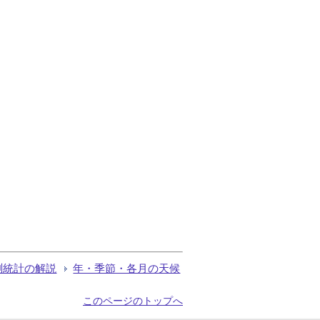
測統計の解説
年・季節・各月の天候
このページのトップへ