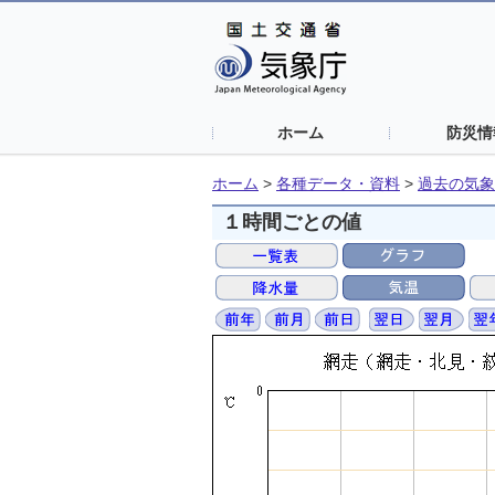
ホーム
防災情
ホーム
>
各種データ・資料
>
過去の気象
１時間ごとの値