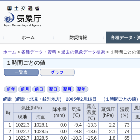
ホーム
防災情報
各種データ・
ホーム
>
各種データ・資料
>
過去の気象データ検索
>
１時間ごとの
１時間ごとの値
網走（網走・北見・紋別地方) 2005年2月16日 （１時間ごとの値
露点
気圧(hPa)
風
降水量
気温
蒸気圧
湿度
時
温度
(mm)
(℃)
(hPa)
(％)
現地
海面
風
(℃)
1
1022.3
1028.1
0.0
-9.4
-13.3
2.2
73
2
1022.7
1028.5
0.0
-9.8
-13.6
2.1
74
3
1022.7
1028.5
0.0
-10.3
-15.6
1.8
65