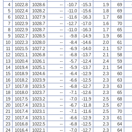
4
1022.8
1028.6
--
-10.7
-15.3
1.9
69
5
1022.4
1028.2
--
-11.0
-15.6
1.8
69
6
1022.1
1027.9
--
-11.6
-16.3
1.7
68
7
1022.9
1028.7
--
-12.7
-17.0
1.6
70
8
1022.9
1028.7
--
-11.0
-16.3
1.7
65
9
1022.7
1028.5
--
-9.8
-14.9
1.9
66
10
1022.3
1028.0
--
-8.4
-14.6
2.0
61
11
1021.5
1027.2
--
-6.9
-14.0
2.1
57
12
1021.1
1026.8
--
-6.8
-13.7
2.1
58
13
1020.4
1026.1
--
-5.7
-12.4
2.4
59
14
1019.4
1025.1
--
-5.9
-13.7
2.1
54
15
1018.9
1024.6
--
-6.4
-12.9
2.3
60
16
1018.2
1023.9
--
-6.6
-12.5
2.3
63
17
1017.8
1023.5
--
-6.8
-12.7
2.3
63
18
1018.0
1023.7
--
-7.1
-12.6
2.3
65
19
1017.5
1023.2
--
-7.0
-11.9
2.5
68
20
1017.4
1023.1
--
-6.7
-11.8
2.5
67
21
1017.4
1023.1
--
-7.1
-11.6
2.5
70
22
1017.4
1023.1
--
-6.6
-12.9
2.3
61
23
1016.8
1022.5
--
-6.8
-12.5
2.3
64
24
1016.4
1022.1
--
-7.0
-12.7
2.3
64