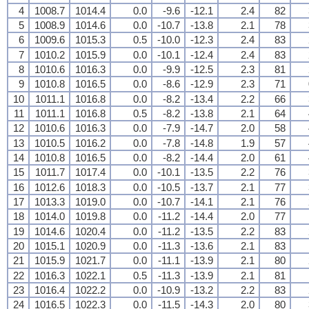
4
1008.7
1014.4
0.0
-9.6
-12.1
2.4
82
5
1008.9
1014.6
0.0
-10.7
-13.8
2.1
78
6
1009.6
1015.3
0.5
-10.0
-12.3
2.4
83
7
1010.2
1015.9
0.0
-10.1
-12.4
2.4
83
8
1010.6
1016.3
0.0
-9.9
-12.5
2.3
81
9
1010.8
1016.5
0.0
-8.6
-12.9
2.3
71
10
1011.1
1016.8
0.0
-8.2
-13.4
2.2
66
11
1011.1
1016.8
0.5
-8.2
-13.8
2.1
64
12
1010.6
1016.3
0.0
-7.9
-14.7
2.0
58
13
1010.5
1016.2
0.0
-7.8
-14.8
1.9
57
14
1010.8
1016.5
0.0
-8.2
-14.4
2.0
61
15
1011.7
1017.4
0.0
-10.1
-13.5
2.2
76
16
1012.6
1018.3
0.0
-10.5
-13.7
2.1
77
17
1013.3
1019.0
0.0
-10.7
-14.1
2.1
76
18
1014.0
1019.8
0.0
-11.2
-14.4
2.0
77
19
1014.6
1020.4
0.0
-11.2
-13.5
2.2
83
20
1015.1
1020.9
0.0
-11.3
-13.6
2.1
83
21
1015.9
1021.7
0.0
-11.1
-13.9
2.1
80
22
1016.3
1022.1
0.5
-11.3
-13.9
2.1
81
23
1016.4
1022.2
0.0
-10.9
-13.2
2.2
83
24
1016.5
1022.3
0.0
-11.5
-14.3
2.0
80