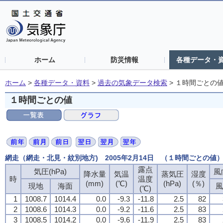
ホーム
防災情報
各種データ・
ホーム
>
各種データ・資料
>
過去の気象データ検索
>
１時間ごとの
１時間ごとの値
網走（網走・北見・紋別地方) 2005年2月14日 （１時間ごとの値
露点
気圧(hPa)
風
降水量
気温
蒸気圧
湿度
時
温度
(mm)
(℃)
(hPa)
(％)
現地
海面
風
(℃)
1
1008.7
1014.4
0.0
-9.3
-11.8
2.5
82
2
1008.6
1014.3
0.0
-9.2
-11.6
2.5
83
3
1008.5
1014.2
0.0
-9.6
-11.9
2.5
83