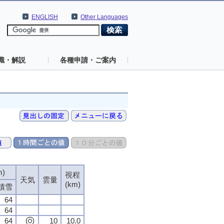
ENGLISH
Other Languages
識・解説
各種申請・ご案内
m)
視程
天気
雲量
(km)
積雪
64
64
64
10
10.0