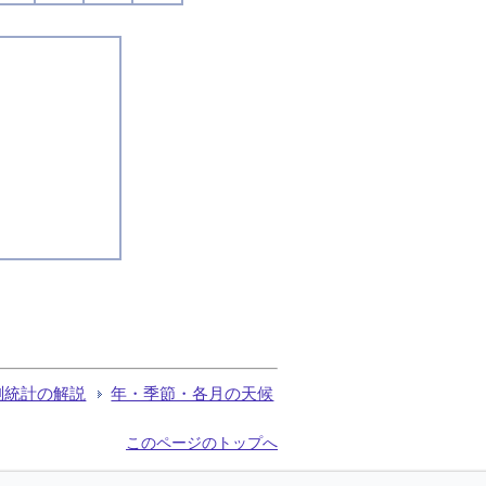
測統計の解説
年・季節・各月の天候
このページのトップへ