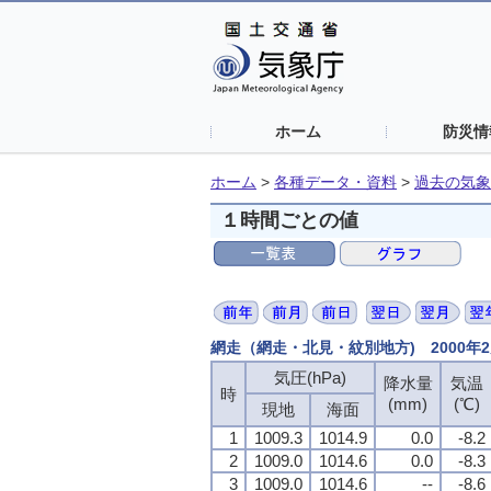
ホーム
防災情
ホーム
>
各種データ・資料
>
過去の気象
１時間ごとの値
網走（網走・北見・紋別地方) 2000年
気圧(hPa)
降水量
気温
時
(mm)
(℃)
現地
海面
1
1009.3
1014.9
0.0
-8.2
2
1009.0
1014.6
0.0
-8.3
3
1009.0
1014.6
--
-8.6