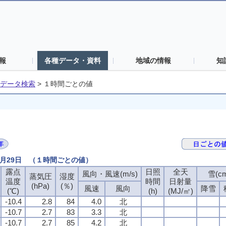
報
各種データ・資料
地域の情報
知
データ検索
>
１時間ごとの値
2月29日 （１時間ごとの値）
露点
日照
全天
風向・風速(m/s)
雪(c
蒸気圧
湿度
温度
時間
日射量
(hPa)
(％)
風速
風向
降雪
(℃)
(h)
(MJ/㎡)
-10.4
2.8
84
4.0
北
-10.7
2.7
83
3.3
北
-10.7
2.7
85
4.2
北