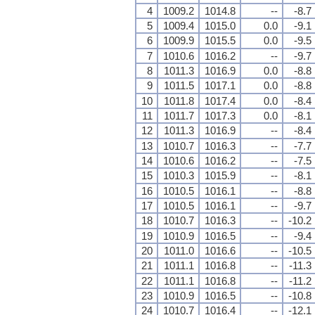
4
1009.2
1014.8
--
-8.7
5
1009.4
1015.0
0.0
-9.1
6
1009.9
1015.5
0.0
-9.5
7
1010.6
1016.2
--
-9.7
8
1011.3
1016.9
0.0
-8.8
9
1011.5
1017.1
0.0
-8.8
10
1011.8
1017.4
0.0
-8.4
11
1011.7
1017.3
0.0
-8.1
12
1011.3
1016.9
--
-8.4
13
1010.7
1016.3
--
-7.7
14
1010.6
1016.2
--
-7.5
15
1010.3
1015.9
--
-8.1
16
1010.5
1016.1
--
-8.8
17
1010.5
1016.1
--
-9.7
18
1010.7
1016.3
--
-10.2
19
1010.9
1016.5
--
-9.4
20
1011.0
1016.6
--
-10.5
21
1011.1
1016.8
--
-11.3
22
1011.1
1016.8
--
-11.2
23
1010.9
1016.5
--
-10.8
24
1010.7
1016.4
--
-12.1