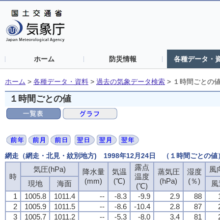
ホーム
防災情報
各種データ・
ホーム
>
各種データ・資料
>
過去の気象データ検索
>
１時間ごとの
１時間ごとの値
網走（網走・北見・紋別地方) 1998年12月24日 （１時間ごとの値
露点
気圧(hPa)
風向
降水量
気温
蒸気圧
湿度
時
温度
(mm)
(℃)
(hPa)
(％)
現地
海面
風
(℃)
1
1005.8
1011.4
--
-8.3
-9.9
2.9
88
2
1005.9
1011.5
--
-8.6
-10.4
2.8
87
3
1005.7
1011.2
--
-5.3
-8.0
3.4
81