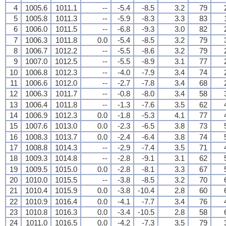
4
1005.6
1011.1
--
-5.4
-8.5
3.2
79
5
1005.8
1011.3
--
-5.9
-8.3
3.3
83
6
1006.0
1011.5
--
-6.8
-9.3
3.0
82
7
1006.3
1011.8
0.0
-5.4
-8.5
3.2
79
8
1006.7
1012.2
--
-5.5
-8.6
3.2
79
9
1007.0
1012.5
--
-5.5
-8.9
3.1
77
10
1006.8
1012.3
--
-4.0
-7.9
3.4
74
11
1006.6
1012.0
--
-2.7
-7.8
3.4
68
12
1006.3
1011.7
--
-0.8
-8.0
3.4
58
13
1006.4
1011.8
--
-1.3
-7.6
3.5
62
14
1006.9
1012.3
0.0
-1.8
-5.3
4.1
77
15
1007.6
1013.0
0.0
-2.3
-6.5
3.8
73
16
1008.3
1013.7
0.0
-2.4
-6.4
3.8
74
17
1008.8
1014.3
--
-2.9
-7.4
3.5
71
18
1009.3
1014.8
--
-2.8
-9.1
3.1
62
19
1009.5
1015.0
0.0
-2.8
-8.1
3.3
67
20
1010.0
1015.5
--
-3.8
-8.5
3.2
70
21
1010.4
1015.9
0.0
-3.8
-10.4
2.8
60
22
1010.9
1016.4
0.0
-4.1
-7.7
3.4
76
23
1010.8
1016.3
0.0
-3.4
-10.5
2.8
58
24
1011.0
1016.5
0.0
-4.2
-7.3
3.5
79