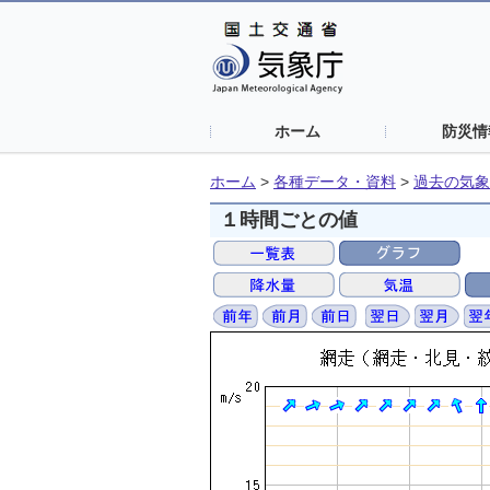
ホーム
防災情
ホーム
>
各種データ・資料
>
過去の気象
１時間ごとの値