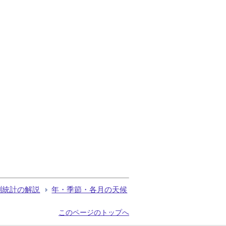
測統計の解説
年・季節・各月の天候
このページのトップへ