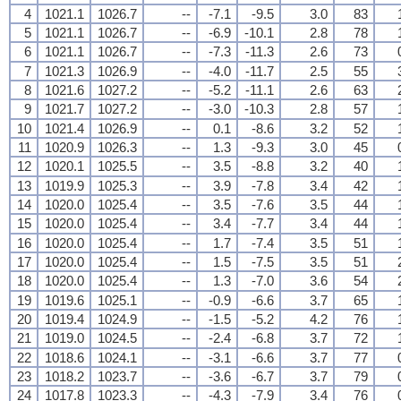
4
1021.1
1026.7
--
-7.1
-9.5
3.0
83
5
1021.1
1026.7
--
-6.9
-10.1
2.8
78
6
1021.1
1026.7
--
-7.3
-11.3
2.6
73
7
1021.3
1026.9
--
-4.0
-11.7
2.5
55
8
1021.6
1027.2
--
-5.2
-11.1
2.6
63
9
1021.7
1027.2
--
-3.0
-10.3
2.8
57
10
1021.4
1026.9
--
0.1
-8.6
3.2
52
11
1020.9
1026.3
--
1.3
-9.3
3.0
45
12
1020.1
1025.5
--
3.5
-8.8
3.2
40
13
1019.9
1025.3
--
3.9
-7.8
3.4
42
14
1020.0
1025.4
--
3.5
-7.6
3.5
44
15
1020.0
1025.4
--
3.4
-7.7
3.4
44
16
1020.0
1025.4
--
1.7
-7.4
3.5
51
17
1020.0
1025.4
--
1.5
-7.5
3.5
51
18
1020.0
1025.4
--
1.3
-7.0
3.6
54
19
1019.6
1025.1
--
-0.9
-6.6
3.7
65
20
1019.4
1024.9
--
-1.5
-5.2
4.2
76
21
1019.0
1024.5
--
-2.4
-6.8
3.7
72
22
1018.6
1024.1
--
-3.1
-6.6
3.7
77
23
1018.2
1023.7
--
-3.6
-6.7
3.7
79
24
1017.8
1023.3
--
-4.3
-7.9
3.4
76