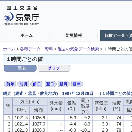
ホーム
防災情報
各種データ・
ホーム
>
各種データ・資料
>
過去の気象データ検索
>
１時間ごとの
１時間ごとの値
網走（網走・北見・紋別地方) 1997年12月26日 （１時間ごとの値
露点
気圧(hPa)
風向
降水量
気温
蒸気圧
湿度
時
温度
(mm)
(℃)
(hPa)
(％)
現地
海面
風
(℃)
1
1021.3
1026.9
--
-5.3
-9.2
3.1
74
2
1021.4
1027.0
--
-4.4
-8.3
3.3
74
3
1021.3
1026.9
--
-6.9
-10.1
2.8
78