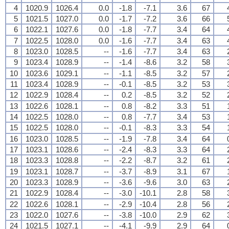
4
1020.9
1026.4
0.0
-1.8
-7.1
3.6
67
5
1021.5
1027.0
0.0
-1.7
-7.2
3.6
66
6
1022.1
1027.6
0.0
-1.8
-7.7
3.4
64
7
1022.5
1028.0
0.0
-1.6
-7.7
3.4
63
8
1023.0
1028.5
--
-1.6
-7.7
3.4
63
9
1023.4
1028.9
--
-1.4
-8.6
3.2
58
10
1023.6
1029.1
--
-1.1
-8.5
3.2
57
11
1023.4
1028.9
--
-0.1
-8.5
3.2
53
12
1022.9
1028.4
--
0.2
-8.5
3.2
52
13
1022.6
1028.1
--
0.8
-8.2
3.3
51
14
1022.5
1028.0
--
0.8
-7.7
3.4
53
15
1022.5
1028.0
--
-0.1
-8.3
3.3
54
16
1023.0
1028.5
--
-1.9
-7.8
3.4
64
17
1023.1
1028.6
--
-2.4
-8.3
3.3
64
18
1023.3
1028.8
--
-2.2
-8.7
3.2
61
19
1023.1
1028.7
--
-3.7
-8.9
3.1
67
20
1023.3
1028.9
--
-3.6
-9.6
3.0
63
21
1022.9
1028.4
--
-3.0
-10.1
2.8
58
22
1022.6
1028.1
--
-2.9
-10.4
2.8
56
23
1022.0
1027.6
--
-3.8
-10.0
2.9
62
24
1021.5
1027.1
--
-4.1
-9.9
2.9
64