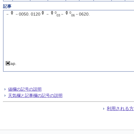
記事
0
0
－
－0050. 0120
－
－
－0620.
03
06
ap.
値欄の記号の説明
天気欄と記事欄の記号の説明
利用される方