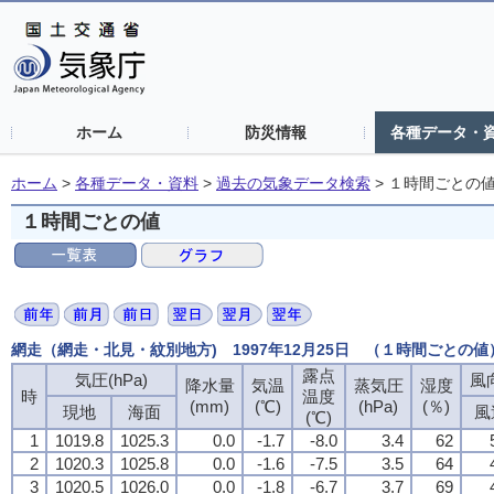
ホーム
防災情報
各種データ・
ホーム
>
各種データ・資料
>
過去の気象データ検索
>
１時間ごとの
１時間ごとの値
網走（網走・北見・紋別地方) 1997年12月25日 （１時間ごとの値
露点
気圧(hPa)
風向
降水量
気温
蒸気圧
湿度
時
温度
(mm)
(℃)
(hPa)
(％)
現地
海面
風
(℃)
1
1019.8
1025.3
0.0
-1.7
-8.0
3.4
62
2
1020.3
1025.8
0.0
-1.6
-7.5
3.5
64
3
1020.5
1026.0
0.0
-1.8
-6.7
3.7
69