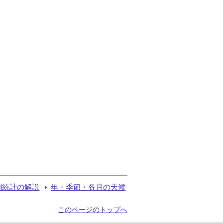
測統計の解説
年・季節・各月の天候
このページのトップへ