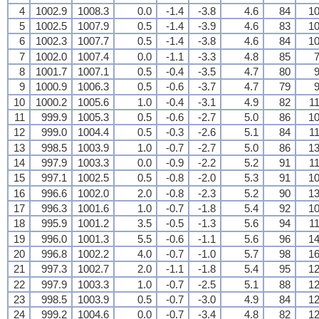
4
1002.9
1008.3
0.0
-1.4
-3.8
4.6
84
10
5
1002.5
1007.9
0.5
-1.4
-3.9
4.6
83
10
6
1002.3
1007.7
0.5
-1.4
-3.8
4.6
84
10
7
1002.0
1007.4
0.0
-1.1
-3.3
4.8
85
7
8
1001.7
1007.1
0.5
-0.4
-3.5
4.7
80
9
9
1000.9
1006.3
0.5
-0.6
-3.7
4.7
79
9
10
1000.2
1005.6
1.0
-0.4
-3.1
4.9
82
11
11
999.9
1005.3
0.5
-0.6
-2.7
5.0
86
10
12
999.0
1004.4
0.5
-0.3
-2.6
5.1
84
11
13
998.5
1003.9
1.0
-0.7
-2.7
5.0
86
13
14
997.9
1003.3
0.0
-0.9
-2.2
5.2
91
11
15
997.1
1002.5
0.5
-0.8
-2.0
5.3
91
10
16
996.6
1002.0
2.0
-0.8
-2.3
5.2
90
13
17
996.3
1001.6
1.0
-0.7
-1.8
5.4
92
10
18
995.9
1001.2
3.5
-0.5
-1.3
5.6
94
11
19
996.0
1001.3
5.5
-0.6
-1.1
5.6
96
14
20
996.8
1002.2
4.0
-0.7
-1.0
5.7
98
16
21
997.3
1002.7
2.0
-1.1
-1.8
5.4
95
12
22
997.9
1003.3
1.0
-0.7
-2.5
5.1
88
12
23
998.5
1003.9
0.5
-0.7
-3.0
4.9
84
12
24
999.2
1004.6
0.0
-0.7
-3.4
4.8
82
12