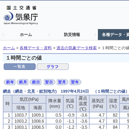
ホーム
防災情報
各種データ・
ホーム
>
各種データ・資料
>
過去の気象データ検索
>
１時間ごとの
１時間ごとの値
網走（網走・北見・紋別地方) 1997年4月24日 （１時間ごとの値
露点
気圧(hPa)
風向
降水量
気温
蒸気圧
湿度
時
温度
(mm)
(℃)
(hPa)
(％)
現地
海面
風
(℃)
1
1003.7
1009.1
0.5
-0.9
-3.6
4.7
82
9
2
1003.2
1008.6
0.0
-1.1
-3.6
4.7
83
9
3
1003.1
1008.5
0.0
-1.2
-3.5
4.7
84
7