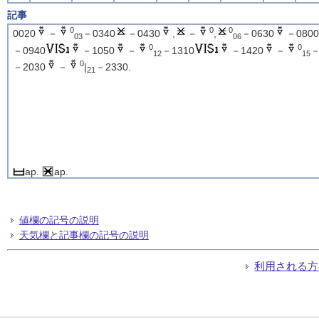
記事
0
0
0
0020
－
－0340
－0430
,
－
,
－0630
－0800
03
06
0
0
－0940
－1050
－
－1310
－1420
－
－
12
15
0
－2030
－
|
－2330.
21
ap.
ap.
値欄の記号の説明
天気欄と記事欄の記号の説明
利用される方