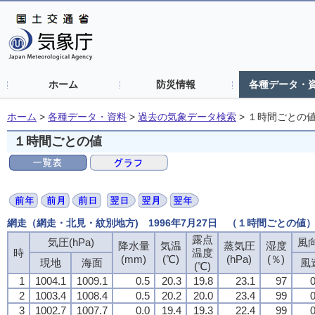
ホーム
防災情報
各種データ・
ホーム
>
各種データ・資料
>
過去の気象データ検索
>
１時間ごとの
１時間ごとの値
網走（網走・北見・紋別地方) 1996年7月27日 （１時間ごとの値
露点
気圧(hPa)
風向
降水量
気温
蒸気圧
湿度
時
温度
(mm)
(℃)
(hPa)
(％)
現地
海面
風
(℃)
1
1004.1
1009.1
0.5
20.3
19.8
23.1
97
0
2
1003.4
1008.4
0.5
20.2
20.0
23.4
99
0
3
1002.7
1007.7
0.0
19.4
19.3
22.4
99
0