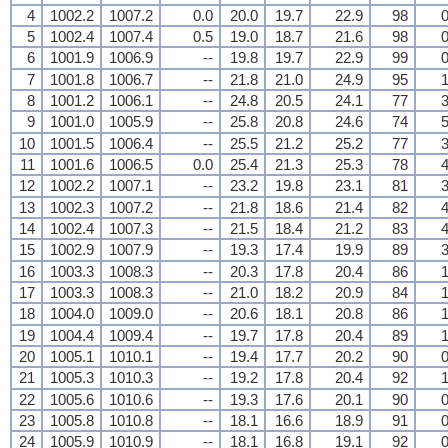
4
1002.2
1007.2
0.0
20.0
19.7
22.9
98
0
5
1002.4
1007.4
0.5
19.0
18.7
21.6
98
0
6
1001.9
1006.9
--
19.8
19.7
22.9
99
0
7
1001.8
1006.7
--
21.8
21.0
24.9
95
1
8
1001.2
1006.1
--
24.8
20.5
24.1
77
3
9
1001.0
1005.9
--
25.8
20.8
24.6
74
5
10
1001.5
1006.4
--
25.5
21.2
25.2
77
3
11
1001.6
1006.5
0.0
25.4
21.3
25.3
78
4
12
1002.2
1007.1
--
23.2
19.8
23.1
81
3
13
1002.3
1007.2
--
21.8
18.6
21.4
82
4
14
1002.4
1007.3
--
21.5
18.4
21.2
83
4
15
1002.9
1007.9
--
19.3
17.4
19.9
89
3
16
1003.3
1008.3
--
20.3
17.8
20.4
86
1
17
1003.3
1008.3
--
21.0
18.2
20.9
84
1
18
1004.0
1009.0
--
20.6
18.1
20.8
86
1
19
1004.4
1009.4
--
19.7
17.8
20.4
89
1
20
1005.1
1010.1
--
19.4
17.7
20.2
90
0
21
1005.3
1010.3
--
19.2
17.8
20.4
92
1
22
1005.6
1010.6
--
19.3
17.6
20.1
90
0
23
1005.8
1010.8
--
18.1
16.6
18.9
91
0
24
1005.9
1010.9
--
18.1
16.8
19.1
92
0