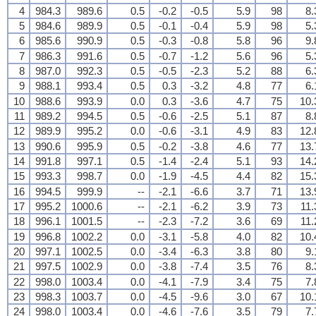
4
984.3
989.6
0.5
-0.2
-0.5
5.9
98
8.
5
984.6
989.9
0.5
-0.1
-0.4
5.9
98
5.
6
985.6
990.9
0.5
-0.3
-0.8
5.8
96
9.
7
986.3
991.6
0.5
-0.7
-1.2
5.6
96
5.
8
987.0
992.3
0.5
-0.5
-2.3
5.2
88
6.
9
988.1
993.4
0.5
0.3
-3.2
4.8
77
6.
10
988.6
993.9
0.0
0.3
-3.6
4.7
75
10.
11
989.2
994.5
0.5
-0.6
-2.5
5.1
87
8.
12
989.9
995.2
0.0
-0.6
-3.1
4.9
83
12.
13
990.6
995.9
0.5
-0.2
-3.8
4.6
77
13.
14
991.8
997.1
0.5
-1.4
-2.4
5.1
93
14.
15
993.3
998.7
0.0
-1.9
-4.5
4.4
82
15.
16
994.5
999.9
--
-2.1
-6.6
3.7
71
13.
17
995.2
1000.6
--
-2.1
-6.2
3.9
73
11.
18
996.1
1001.5
--
-2.3
-7.2
3.6
69
11.
19
996.8
1002.2
0.0
-3.1
-5.8
4.0
82
10.
20
997.1
1002.5
0.0
-3.4
-6.3
3.8
80
9.
21
997.5
1002.9
0.0
-3.8
-7.4
3.5
76
8.
22
998.0
1003.4
0.0
-4.1
-7.9
3.4
75
7.
23
998.3
1003.7
0.0
-4.5
-9.6
3.0
67
10.
24
998.0
1003.4
0.0
-4.6
-7.6
3.5
79
7.