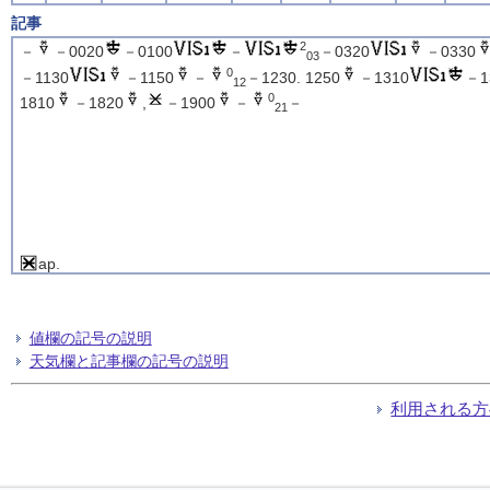
記事
2
－
－0020
－0100
－
－0320
－0330
03
0
－1130
－1150
－
－1230. 1250
－1310
－1
12
0
1810
－1820
,
－1900
－
－
21
ap.
値欄の記号の説明
天気欄と記事欄の記号の説明
利用される方