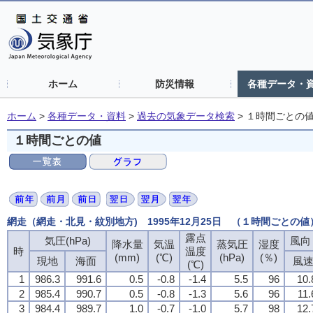
ホーム
防災情報
各種データ・
ホーム
>
各種データ・資料
>
過去の気象データ検索
>
１時間ごとの
１時間ごとの値
網走（網走・北見・紋別地方) 1995年12月25日 （１時間ごとの値
露点
気圧(hPa)
風向・
降水量
気温
蒸気圧
湿度
時
温度
(mm)
(℃)
(hPa)
(％)
現地
海面
風
(℃)
1
986.3
991.6
0.5
-0.8
-1.4
5.5
96
10.
2
985.4
990.7
0.5
-0.8
-1.3
5.6
96
11.
3
984.4
989.7
1.0
-0.7
-1.0
5.7
98
12.