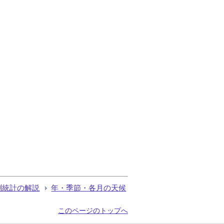
測統計の解説
年・季節・各月の天候
このページのトップへ