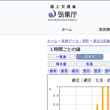
ホーム
防災情
ホーム
>
各種データ・資料
>
過去の気象
１時間ごとの値