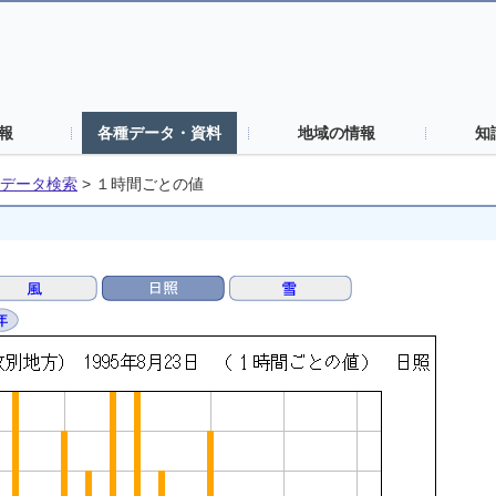
報
各種データ・資料
地域の情報
知
データ検索
>
１時間ごとの値