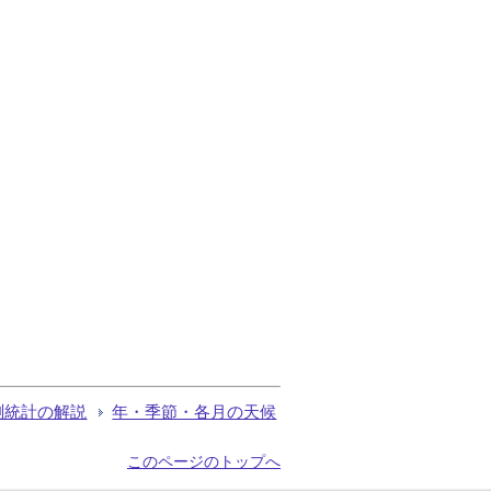
測統計の解説
年・季節・各月の天候
このページのトップへ