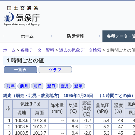
ホーム
防災情報
各種データ・
ホーム
>
各種データ・資料
>
過去の気象データ検索
>
１時間ごとの
１時間ごとの値
網走（網走・北見・紋別地方) 1995年4月25日 （１時間ごとの値
露点
気圧(hPa)
風向
降水量
気温
蒸気圧
湿度
時
温度
(mm)
(℃)
(hPa)
(％)
現地
海面
風
(℃)
1
1008.6
1013.8
--
8.6
-1.7
5.4
48
4
2
1008.5
1013.7
--
8.6
-2.1
5.2
47
3
3
1008.5
1013.7
--
9.4
-2.0
5.3
45
3