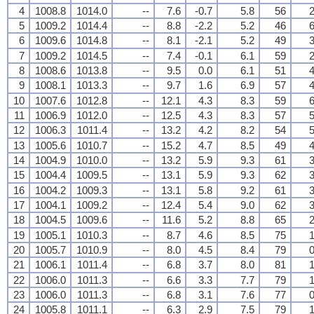
4
1008.8
1014.0
--
7.6
-0.7
5.8
56
2
5
1009.2
1014.4
--
8.8
-2.2
5.2
46
6
6
1009.6
1014.8
--
8.1
-2.1
5.2
49
3
7
1009.2
1014.5
--
7.4
-0.1
6.1
59
2
8
1008.6
1013.8
--
9.5
0.0
6.1
51
4
9
1008.1
1013.3
--
9.7
1.6
6.9
57
4
10
1007.6
1012.8
--
12.1
4.3
8.3
59
6
11
1006.9
1012.0
--
12.5
4.3
8.3
57
5
12
1006.3
1011.4
--
13.2
4.2
8.2
54
5
13
1005.6
1010.7
--
15.2
4.7
8.5
49
4
14
1004.9
1010.0
--
13.2
5.9
9.3
61
3
15
1004.4
1009.5
--
13.1
5.9
9.3
62
3
16
1004.2
1009.3
--
13.1
5.8
9.2
61
3
17
1004.1
1009.2
--
12.4
5.4
9.0
62
3
18
1004.5
1009.6
--
11.6
5.2
8.8
65
2
19
1005.1
1010.3
--
8.7
4.6
8.5
75
1
20
1005.7
1010.9
--
8.0
4.5
8.4
79
0
21
1006.1
1011.4
--
6.8
3.7
8.0
81
1
22
1006.0
1011.3
--
6.6
3.3
7.7
79
1
23
1006.0
1011.3
--
6.8
3.1
7.6
77
0
24
1005.8
1011.1
--
6.3
2.9
7.5
79
1