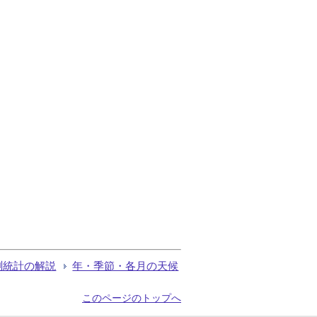
測統計の解説
年・季節・各月の天候
このページのトップへ