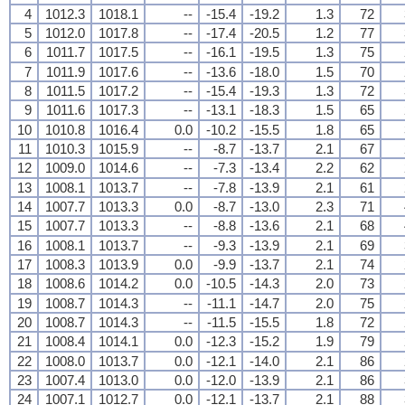
4
1012.3
1018.1
--
-15.4
-19.2
1.3
72
5
1012.0
1017.8
--
-17.4
-20.5
1.2
77
6
1011.7
1017.5
--
-16.1
-19.5
1.3
75
7
1011.9
1017.6
--
-13.6
-18.0
1.5
70
8
1011.5
1017.2
--
-15.4
-19.3
1.3
72
9
1011.6
1017.3
--
-13.1
-18.3
1.5
65
10
1010.8
1016.4
0.0
-10.2
-15.5
1.8
65
11
1010.3
1015.9
--
-8.7
-13.7
2.1
67
12
1009.0
1014.6
--
-7.3
-13.4
2.2
62
13
1008.1
1013.7
--
-7.8
-13.9
2.1
61
14
1007.7
1013.3
0.0
-8.7
-13.0
2.3
71
15
1007.7
1013.3
--
-8.8
-13.6
2.1
68
16
1008.1
1013.7
--
-9.3
-13.9
2.1
69
17
1008.3
1013.9
0.0
-9.9
-13.7
2.1
74
18
1008.6
1014.2
0.0
-10.5
-14.3
2.0
73
19
1008.7
1014.3
--
-11.1
-14.7
2.0
75
20
1008.7
1014.3
--
-11.5
-15.5
1.8
72
21
1008.4
1014.1
0.0
-12.3
-15.2
1.9
79
22
1008.0
1013.7
0.0
-12.1
-14.0
2.1
86
23
1007.4
1013.0
0.0
-12.0
-13.9
2.1
86
24
1007.1
1012.7
0.0
-12.1
-13.7
2.1
88