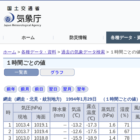
ホーム
防災情報
各種データ・
ホーム
>
各種データ・資料
>
過去の気象データ検索
>
１時間ごとの
１時間ごとの値
網走（網走・北見・紋別地方) 1994年1月29日 （１時間ごとの値
露点
気圧(hPa)
風
降水量
気温
蒸気圧
湿度
時
温度
(mm)
(℃)
(hPa)
(％)
現地
海面
風
(℃)
1
1013.4
1019.1
--
-13.2
-17.3
1.6
71
2
1013.7
1019.4
--
-12.6
-17.5
1.6
67
3
1013.0
1018.8
--
-15.9
-18.9
1.4
78