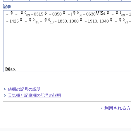
記事
0
0
1
－
－|
－0315
－0350
－|
－0630
－
－1
03
06
09
0
0
0
－1425
－
|
－
－1830. 1900
－1910. 1940
－
15
18
21
ap.
値欄の記号の説明
天気欄と記事欄の記号の説明
利用される方