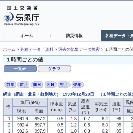
ホーム
防災情報
各種データ・
ホーム
>
各種データ・資料
>
過去の気象データ検索
>
１時間ごとの
１時間ごとの値
網走（網走・北見・紋別地方) 1993年12月28日 （１時間ごとの値
露点
気圧(hPa)
風向
降水量
気温
蒸気圧
湿度
時
温度
(mm)
(℃)
(hPa)
(％)
現地
海面
風
(℃)
1
991.9
997.2
0.5
1.3
0.7
6.4
96
2
2
992.4
997.7
0.5
1.2
0.5
6.3
95
1
3
992.6
997.9
0.5
1.0
0.3
6.2
95
1