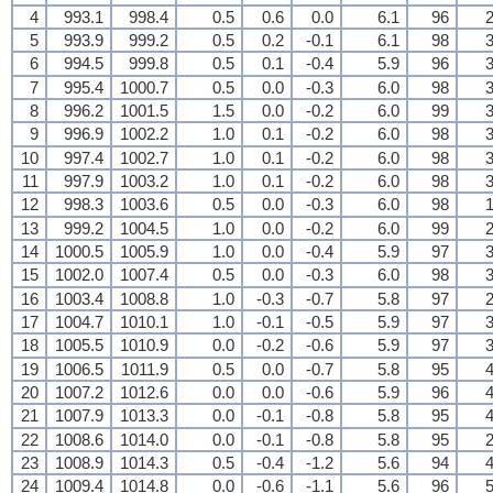
4
993.1
998.4
0.5
0.6
0.0
6.1
96
2
5
993.9
999.2
0.5
0.2
-0.1
6.1
98
3
6
994.5
999.8
0.5
0.1
-0.4
5.9
96
3
7
995.4
1000.7
0.5
0.0
-0.3
6.0
98
3
8
996.2
1001.5
1.5
0.0
-0.2
6.0
99
3
9
996.9
1002.2
1.0
0.1
-0.2
6.0
98
3
10
997.4
1002.7
1.0
0.1
-0.2
6.0
98
3
11
997.9
1003.2
1.0
0.1
-0.2
6.0
98
3
12
998.3
1003.6
0.5
0.0
-0.3
6.0
98
1
13
999.2
1004.5
1.0
0.0
-0.2
6.0
99
2
14
1000.5
1005.9
1.0
0.0
-0.4
5.9
97
3
15
1002.0
1007.4
0.5
0.0
-0.3
6.0
98
3
16
1003.4
1008.8
1.0
-0.3
-0.7
5.8
97
2
17
1004.7
1010.1
1.0
-0.1
-0.5
5.9
97
3
18
1005.5
1010.9
0.0
-0.2
-0.6
5.9
97
3
19
1006.5
1011.9
0.5
0.0
-0.7
5.8
95
4
20
1007.2
1012.6
0.0
0.0
-0.6
5.9
96
4
21
1007.9
1013.3
0.0
-0.1
-0.8
5.8
95
4
22
1008.6
1014.0
0.0
-0.1
-0.8
5.8
95
2
23
1008.9
1014.3
0.5
-0.4
-1.2
5.6
94
4
24
1009.4
1014.8
0.0
-0.6
-1.1
5.6
96
5