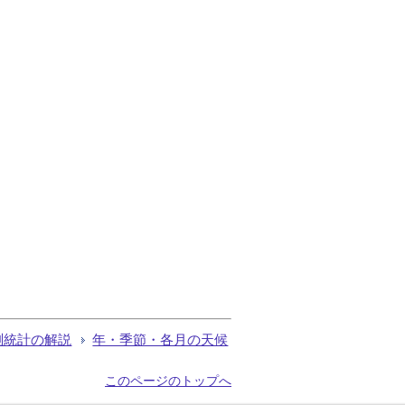
測統計の解説
年・季節・各月の天候
このページのトップへ