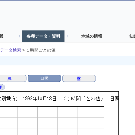
報
各種データ・資料
地域の情報
知
データ検索
>
１時間ごとの値