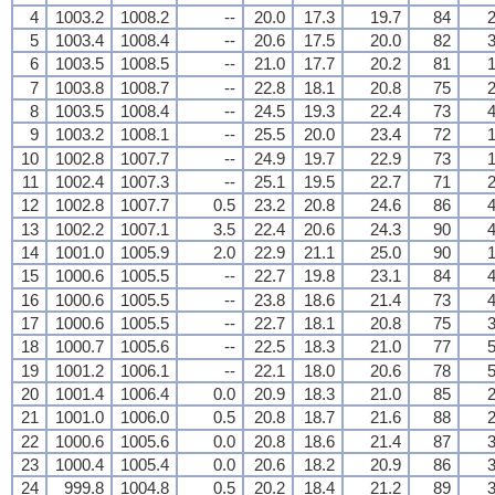
4
1003.2
1008.2
--
20.0
17.3
19.7
84
2
5
1003.4
1008.4
--
20.6
17.5
20.0
82
3
6
1003.5
1008.5
--
21.0
17.7
20.2
81
1
7
1003.8
1008.7
--
22.8
18.1
20.8
75
2
8
1003.5
1008.4
--
24.5
19.3
22.4
73
4
9
1003.2
1008.1
--
25.5
20.0
23.4
72
1
10
1002.8
1007.7
--
24.9
19.7
22.9
73
1
11
1002.4
1007.3
--
25.1
19.5
22.7
71
2
12
1002.8
1007.7
0.5
23.2
20.8
24.6
86
4
13
1002.2
1007.1
3.5
22.4
20.6
24.3
90
4
14
1001.0
1005.9
2.0
22.9
21.1
25.0
90
1
15
1000.6
1005.5
--
22.7
19.8
23.1
84
4
16
1000.6
1005.5
--
23.8
18.6
21.4
73
4
17
1000.6
1005.5
--
22.7
18.1
20.8
75
3
18
1000.7
1005.6
--
22.5
18.3
21.0
77
5
19
1001.2
1006.1
--
22.1
18.0
20.6
78
5
20
1001.4
1006.4
0.0
20.9
18.3
21.0
85
2
21
1001.0
1006.0
0.5
20.8
18.7
21.6
88
2
22
1000.6
1005.6
0.0
20.8
18.6
21.4
87
3
23
1000.4
1005.4
0.0
20.6
18.2
20.9
86
3
24
999.8
1004.8
0.5
20.2
18.4
21.2
89
3