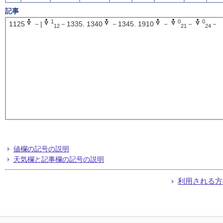
記事
1
0
0
1125
－|
－1335. 1340
－1345. 1910
－
－
－
12
21
24
値欄の記号の説明
天気欄と記事欄の記号の説明
利用される方