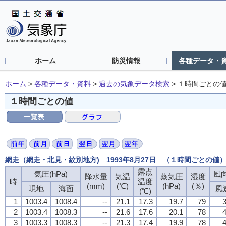
ホーム
防災情報
各種データ・
ホーム
>
各種データ・資料
>
過去の気象データ検索
>
１時間ごとの
１時間ごとの値
網走（網走・北見・紋別地方) 1993年8月27日 （１時間ごとの値
露点
気圧(hPa)
風向
降水量
気温
蒸気圧
湿度
時
温度
(mm)
(℃)
(hPa)
(％)
現地
海面
風
(℃)
1
1003.4
1008.4
--
21.1
17.3
19.7
79
3
2
1003.4
1008.3
--
21.6
17.6
20.1
78
4
3
1003.3
1008.3
--
21.3
17.4
19.9
78
4