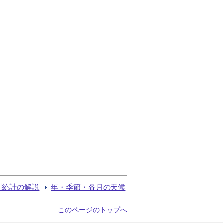
測統計の解説
年・季節・各月の天候
このページのトップへ