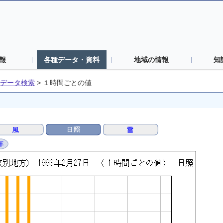
報
各種データ・資料
地域の情報
知
データ検索
>
１時間ごとの値