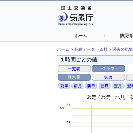
ホーム
防災情
ホーム
>
各種データ・資料
>
過去の気象
１時間ごとの値