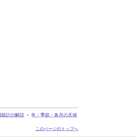
測統計の解説
年・季節・各月の天候
このページのトップへ