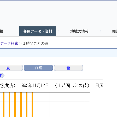
報
各種データ・資料
地域の情報
知
データ検索
>
１時間ごとの値