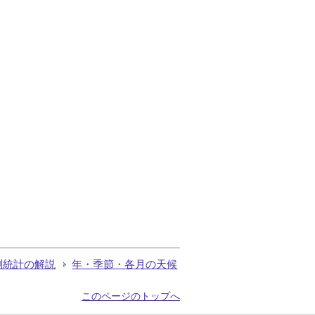
測統計の解説
年・季節・各月の天候
このページのトップへ