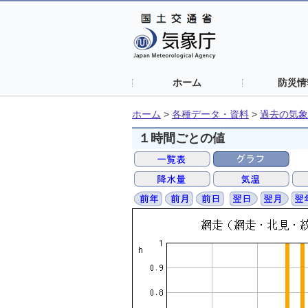
ホーム
防災情
ホーム
>
各種データ・資料
>
過去の気象
１時間ごとの値