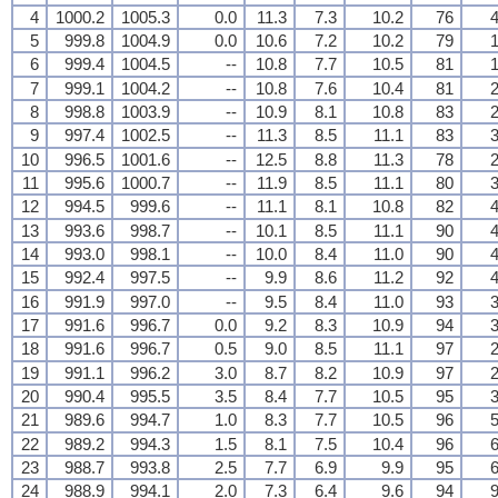
4
1000.2
1005.3
0.0
11.3
7.3
10.2
76
4
5
999.8
1004.9
0.0
10.6
7.2
10.2
79
1
6
999.4
1004.5
--
10.8
7.7
10.5
81
1
7
999.1
1004.2
--
10.8
7.6
10.4
81
2
8
998.8
1003.9
--
10.9
8.1
10.8
83
2
9
997.4
1002.5
--
11.3
8.5
11.1
83
3
10
996.5
1001.6
--
12.5
8.8
11.3
78
2
11
995.6
1000.7
--
11.9
8.5
11.1
80
3
12
994.5
999.6
--
11.1
8.1
10.8
82
4
13
993.6
998.7
--
10.1
8.5
11.1
90
4
14
993.0
998.1
--
10.0
8.4
11.0
90
4
15
992.4
997.5
--
9.9
8.6
11.2
92
4
16
991.9
997.0
--
9.5
8.4
11.0
93
3
17
991.6
996.7
0.0
9.2
8.3
10.9
94
3
18
991.6
996.7
0.5
9.0
8.5
11.1
97
2
19
991.1
996.2
3.0
8.7
8.2
10.9
97
2
20
990.4
995.5
3.5
8.4
7.7
10.5
95
3
21
989.6
994.7
1.0
8.3
7.7
10.5
96
5
22
989.2
994.3
1.5
8.1
7.5
10.4
96
6
23
988.7
993.8
2.5
7.7
6.9
9.9
95
6
24
988.9
994.1
2.0
7.3
6.4
9.6
94
9