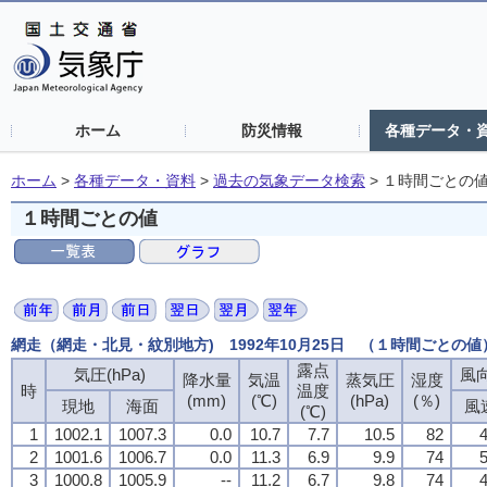
ホーム
防災情報
各種データ・
ホーム
>
各種データ・資料
>
過去の気象データ検索
>
１時間ごとの
１時間ごとの値
網走（網走・北見・紋別地方) 1992年10月25日 （１時間ごとの値
露点
気圧(hPa)
風向
降水量
気温
蒸気圧
湿度
時
温度
(mm)
(℃)
(hPa)
(％)
現地
海面
風
(℃)
1
1002.1
1007.3
0.0
10.7
7.7
10.5
82
4
2
1001.6
1006.7
0.0
11.3
6.9
9.9
74
5
3
1000.8
1005.9
--
11.2
6.7
9.8
74
4