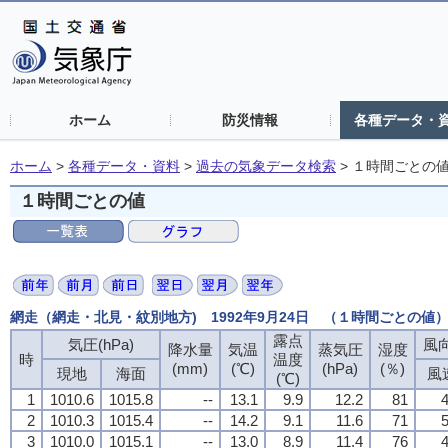
ホーム
防災情報
各種データ・
ホーム
>
各種データ・資料
>
過去の気象データ検索
>
１時間ごとの
１時間ごとの値
網走（網走・北見・紋別地方) 1992年9月24日 （１時間ごとの値
露点
気圧(hPa)
風向
降水量
気温
蒸気圧
湿度
時
温度
(mm)
(℃)
(hPa)
(％)
現地
海面
風
(℃)
1
1010.6
1015.8
--
13.1
9.9
12.2
81
4
2
1010.3
1015.4
--
14.2
9.1
11.6
71
5
3
1010.0
1015.1
--
13.0
8.9
11.4
76
4