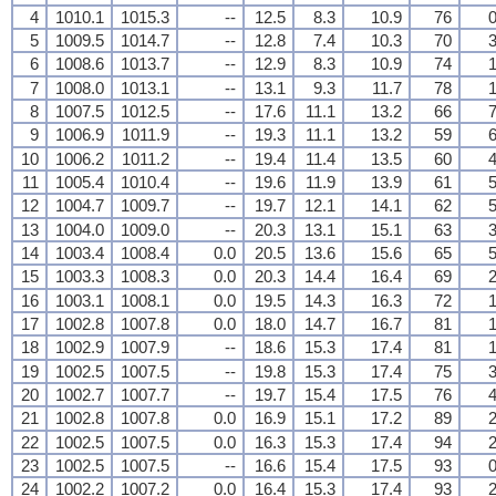
4
1010.1
1015.3
--
12.5
8.3
10.9
76
0
5
1009.5
1014.7
--
12.8
7.4
10.3
70
3
6
1008.6
1013.7
--
12.9
8.3
10.9
74
1
7
1008.0
1013.1
--
13.1
9.3
11.7
78
1
8
1007.5
1012.5
--
17.6
11.1
13.2
66
7
9
1006.9
1011.9
--
19.3
11.1
13.2
59
6
10
1006.2
1011.2
--
19.4
11.4
13.5
60
4
11
1005.4
1010.4
--
19.6
11.9
13.9
61
5
12
1004.7
1009.7
--
19.7
12.1
14.1
62
5
13
1004.0
1009.0
--
20.3
13.1
15.1
63
3
14
1003.4
1008.4
0.0
20.5
13.6
15.6
65
5
15
1003.3
1008.3
0.0
20.3
14.4
16.4
69
2
16
1003.1
1008.1
0.0
19.5
14.3
16.3
72
1
17
1002.8
1007.8
0.0
18.0
14.7
16.7
81
1
18
1002.9
1007.9
--
18.6
15.3
17.4
81
1
19
1002.5
1007.5
--
19.8
15.3
17.4
75
3
20
1002.7
1007.7
--
19.7
15.4
17.5
76
4
21
1002.8
1007.8
0.0
16.9
15.1
17.2
89
2
22
1002.5
1007.5
0.0
16.3
15.3
17.4
94
2
23
1002.5
1007.5
--
16.6
15.4
17.5
93
0
24
1002.2
1007.2
0.0
16.4
15.3
17.4
93
2