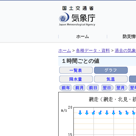
ホーム
防災情
ホーム
>
各種データ・資料
>
過去の気象
１時間ごとの値