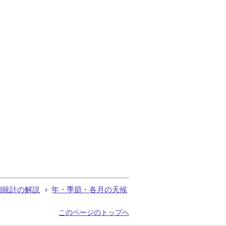
測統計の解説
年・季節・各月の天候
このページのトップへ