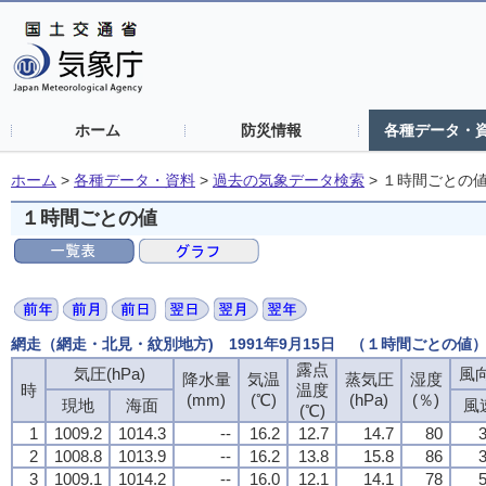
ホーム
防災情報
各種データ・
ホーム
>
各種データ・資料
>
過去の気象データ検索
>
１時間ごとの
１時間ごとの値
網走（網走・北見・紋別地方) 1991年9月15日 （１時間ごとの値
露点
気圧(hPa)
風向
降水量
気温
蒸気圧
湿度
時
温度
(mm)
(℃)
(hPa)
(％)
現地
海面
風
(℃)
1
1009.2
1014.3
--
16.2
12.7
14.7
80
3
2
1008.8
1013.9
--
16.2
13.8
15.8
86
3
3
1009.1
1014.2
--
16.0
12.1
14.1
78
5