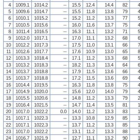
4
1009.1
1014.2
--
15.5
12.4
14.4
82
4
5
1009.6
1014.7
--
15.5
11.8
13.8
79
4
6
1010.1
1015.2
--
15.2
11.2
13.3
77
5
7
1010.5
1015.6
--
16.0
11.6
13.7
75
4
8
1011.4
1016.5
--
16.3
11.1
13.2
71
5
9
1012.0
1017.1
--
17.0
11.1
13.2
68
6
10
1012.2
1017.3
--
17.5
11.0
13.1
66
7
11
1012.6
1017.7
--
17.6
10.9
13.0
65
8
12
1013.3
1018.4
--
17.1
11.2
13.3
68
5
13
1013.2
1018.3
--
18.2
11.3
13.4
64
6
14
1013.7
1018.8
--
17.9
11.5
13.6
66
4
15
1013.7
1018.8
--
17.2
11.5
13.6
69
4
16
1014.4
1019.5
--
16.3
11.8
13.8
75
4
17
1014.9
1020.0
--
15.6
12.0
14.0
79
4
18
1015.5
1020.6
--
14.8
11.2
13.3
79
2
19
1016.4
1021.5
--
14.7
11.4
13.5
81
1
20
1017.0
1022.2
0.0
14.0
11.2
13.3
83
1
21
1017.1
1022.3
--
13.3
10.8
12.9
85
1
22
1017.1
1022.3
--
13.7
11.2
13.3
85
1
23
1017.0
1022.2
--
13.1
11.2
13.3
88
1
24
1016.7
1021.9
--
12.7
11.1
13.2
90
1