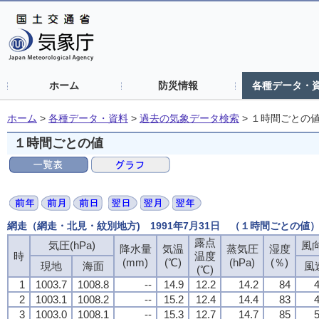
ホーム
防災情報
各種データ・
ホーム
>
各種データ・資料
>
過去の気象データ検索
>
１時間ごとの
１時間ごとの値
網走（網走・北見・紋別地方) 1991年7月31日 （１時間ごとの値
露点
気圧(hPa)
風向
降水量
気温
蒸気圧
湿度
時
温度
(mm)
(℃)
(hPa)
(％)
現地
海面
風
(℃)
1
1003.7
1008.8
--
14.9
12.2
14.2
84
4
2
1003.1
1008.2
--
15.2
12.4
14.4
83
4
3
1003.0
1008.1
--
15.3
12.7
14.7
85
5