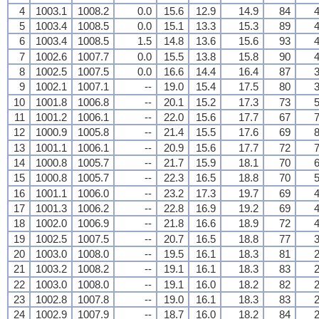
4
1003.1
1008.2
0.0
15.6
12.9
14.9
84
4
5
1003.4
1008.5
0.0
15.1
13.3
15.3
89
4
6
1003.4
1008.5
1.5
14.8
13.6
15.6
93
4
7
1002.6
1007.7
0.0
15.5
13.8
15.8
90
4
8
1002.5
1007.5
0.0
16.6
14.4
16.4
87
3
9
1002.1
1007.1
--
19.0
15.4
17.5
80
3
10
1001.8
1006.8
--
20.1
15.2
17.3
73
5
11
1001.2
1006.1
--
22.0
15.6
17.7
67
7
12
1000.9
1005.8
--
21.4
15.5
17.6
69
8
13
1001.1
1006.1
--
20.9
15.6
17.7
72
7
14
1000.8
1005.7
--
21.7
15.9
18.1
70
6
15
1000.8
1005.7
--
22.3
16.5
18.8
70
5
16
1001.1
1006.0
--
23.2
17.3
19.7
69
4
17
1001.3
1006.2
--
22.8
16.9
19.2
69
4
18
1002.0
1006.9
--
21.8
16.6
18.9
72
4
19
1002.5
1007.5
--
20.7
16.5
18.8
77
3
20
1003.0
1008.0
--
19.5
16.1
18.3
81
2
21
1003.2
1008.2
--
19.1
16.1
18.3
83
2
22
1003.0
1008.0
--
19.1
16.0
18.2
82
2
23
1002.8
1007.8
--
19.0
16.1
18.3
83
2
24
1002.9
1007.9
--
18.7
16.0
18.2
84
2